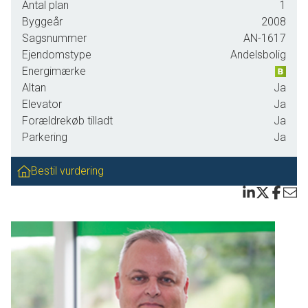
Antal plan
1
plads til både dobbeltseng og garderobeskabe.
Byggeår
2008
Den lyse opholdsstue er hjertet af hjemmet og giver rig
Sagsnummer
AN-1617
mulighed for at indrette sig med hyggelige møbler og
Ejendomstype
Andelsbolig
personlige detaljer. Herfra har du direkte adgang til den
Energimærke
dejlige syd-vest vendte altan, hvor du kan nyde vandkigget
Altan
Ja
samt de smukke solnedgange. Det ekstra værelse kan
Elevator
Ja
bruges som børneværelse, kontor eller gæsteværelse –
Forældrekøb tilladt
Ja
mulighederne er mange.
Parkering
Ja
Køkkenet er lyst og indbydende med moderne faciliteter,
Bestil vurdering
der gør madlavningen til en fornøjelse. Badeværelset er
nydeligt indrettet med brusebad og flotte materialer. Hele
lejligheden fremstår i flot stand med parketgulve
gennemgående i alle rum.
Ejendommen tilbyder desuden elevatoradgang samt et
godt udhus til opbevaring af cykler eller andet grej.
Beliggende i det sydlige Vordingborg har du kort afstand til
dagligvarebutikker, bibliotek samt gode offentlige