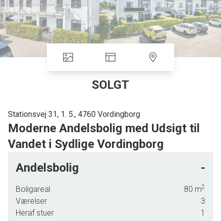
SOLGT
Stationsvej 31, 1. 5., 4760 Vordingborg
Moderne Andelsbolig med Udsigt til
Vandet i Sydlige Vordingborg
Velkommen til denne skønne andelsbolig, der tilbyder en
Andelsbolig
-
unik kombination af moderne komfort og naturskøn
beliggenhed. Med et boligareal på 80 kvadratmeter, bygget
2
Boligareal
80
m
i 2008, er denne lejlighed det perfekte hjem for dig, der
Værelser
3
søger både stil og funktionalitet. Lejligheden byder på to
Heraf stuer
1
rummelige værelser, herunder et stort soveværelse med