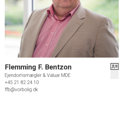
transportmuligheder som busforbindelser lige ved hånden.
Denne bolig er ideel for dem, der ønsker at bo tæt på
naturen uden at gå på kompromis med byens
bekvemmeligheder.
Flemming F. Bentzon
Ejendomsmægler & Valuar MDE
+45 21 82 24 10
ffb@vorbolig.dk