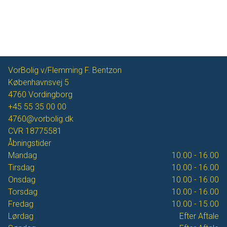
VorBolig v/Flemming F. Bentzon
Københavnsvej 5
4760
Vordingborg
+45 55 35 00 00
4760@vorbolig.dk
CVR
18775581
Åbningstider
Mandag
10.00 - 16.00
Tirsdag
10.00 - 16.00
Onsdag
10.00 - 16.00
Torsdag
10.00 - 16.00
Fredag
10.00 - 15.00
Lørdag
Efter Aftale