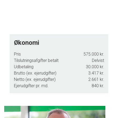
Tag springet mod din fremtidige boligdrøm nu – kontakt os
for yderligere information om denne fantastiske
grundmulighed!
Økonomi
Pris
575.000 kr.
Tilslutningsafgifter betalt
Delvist
Udbetaling
30.000 kr.
Brutto (ex. ejerudgifter)
3.417 kr.
Netto (ex. ejerudgifter)
2.661 kr.
Ejerudgifter pr. md.
840 kr.