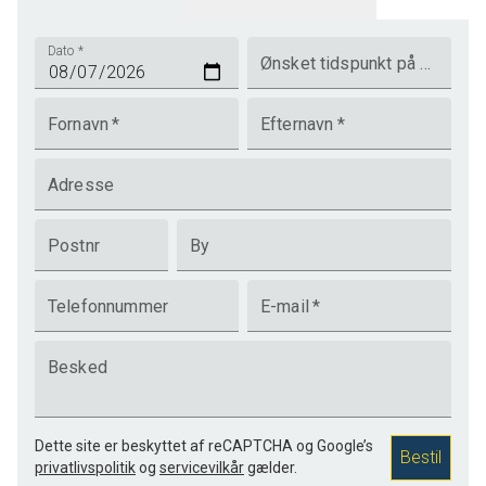
Dato
*
Ønsket tidspunkt på dagen
Fornavn
*
Efternavn
*
Adresse
Postnr
By
Telefonnummer
E-mail
*
Besked
Dette site er beskyttet af reCAPTCHA og Google’s
Bestil
privatlivspolitik
og
servicevilkår
gælder.