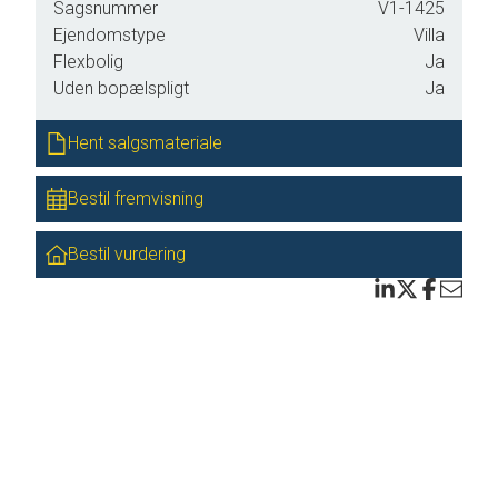
Sagsnummer
V1-1425
Ejendomstype
Villa
Flexbolig
Ja
Uden bopælspligt
Ja
Hent salgsmateriale
Bestil fremvisning
Bestil vurdering