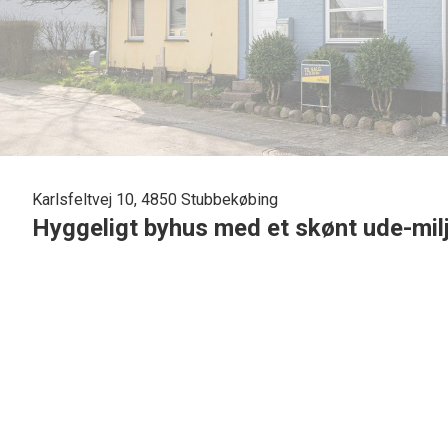
Karlsfeltvej 10, 4850 Stubbekøbing
Hyggeligt byhus med et skønt ude-mil
Beliggende på en hyggelig lille vej i Stubbekøbing på nordøst Falster, li
fremstår i pæn og velholdt stand.
Den gamle, oprindelige sjæl og atmosfære er velbevaret, og ejendommen er 
som sagtens ville kunne fungere som "kontor" med et lille skrivebord, e
med toilet, håndvask, brus. Hyggelig opholdsstue med god plads i åben fo
mellemgang med udgang til den solrige gårdhave med udhusbygning med v
sælger er i gang med at opføre et orangeri/drivhus i forlængelse af.
Huset er opført i mursten og med bindingsværk i gavl, nyere eternittag,
Langs gavlen er der anlagt bondesten som fint passer til huset, gårdhave-
Ejendommen er beliggende på en 514 kvm stor grund som fremstår velpasse