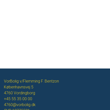
VorBolig v/Flemming F. Bentzon
Københavnsvej 5
4760
Vordingborg
+45 55 35 00 00
4760@vorbolig.dk