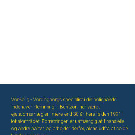
VorBolig - Vordingborgs specialist i din bolighandel
Indehaver Flemming F. Bentzon, har været
ejendomsmægler i mere end 30 år, heraf siden 1991 i
lokalområdet. Forretningen er uafhængig af finansielle
og andre parter, og arbejder derfor, alene udfra at holde