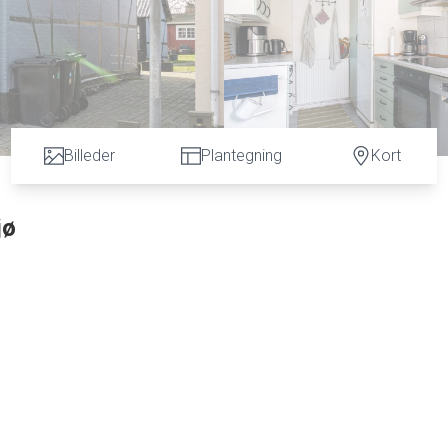
Billeder
Plantegning
Kort
jø
gger dette charmerende og pænt istandsatte dobbelthus. Ejendommen er på 67 kvm 
indrettet med entre med klinker og trappe til 1. sal. 1. salen har en hyggelig r
t godt værelse/kontor og et soveværelse med skabsvæg. Badeværelse under trappe
rbindelse med spisestue. Charmerende køkken med grønmalede låger, lille
askerum samt installation til vaskemaskine og tørretumbler samt hobbyrum, h
 zink tagrender og fremstår med pæne nymalede facader og pæne nyere hvide vindu
miljøet og ned igennem haven.
t og pæn. I bunden af haven er der etableret privat p-plads med carport og et