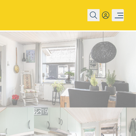
0
1
2
3
4
5
6
7
0
8
1
9
2
3
4