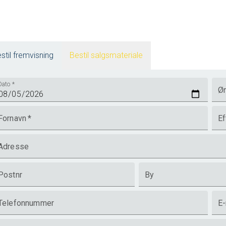
stil fremvisning
Bestil salgsmateriale
Dato
*
Øn
Fornavn
*
Ef
Adresse
Postnr
By
Telefonnummer
E-