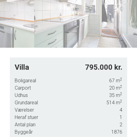
5
6
7
8
9
Villa
795.000 kr.
og
2
Boligareal
67
m
2
Carport
20
m
epos
2
Udhus
35
m
n
2
Grundareal
514
m
vor
Værelser
4
Heraf stuer
1
er.
Antal plan
2
Byggeår
1876