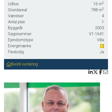
2
Udhus
16
m
præsenterer sig i flot stand med lyse farver overalt, hvilket
2
Grundareal
788
m
skaber en indbydende og varm stemning.
Værelser
4
Den store lyse opholdsstue er hjertet af hjemmet. Her kan
Antal plan
1
du nyde mange hyggelige stunder med familie og venner.
Byggeår
2003
Fra stuen er der direkte udgang til en dejlig sydvestvendt
Sagsnummer
V1-1641
terrasse, hvor du kan slappe af og nyde solens stråler fra
Ejendomstype
Villa
morgen til aften. Terrassen fører videre ud til den nemme
Energimærke
have, som kræver minimal vedligeholdelse – perfekt for
Flexbolig
Ja
dem, der ønsker at bruge mere tid på afslapning end
havearbejde.
Bestil vurdering
Køkkenet ligger i åben forbindelse med stuen og tilbyder
god plads til madlavning samt opbevaring. Det åbne layout
gør det let at underholde gæster eller holde øje med
børnene mens maden bliver lavet. Huset rummer også et
stort soveværelse samt to børneværelser, hvilket giver god
plads til hele familien eller mulighed for
kontorplads. Badeværelset er lyst og funktionelt indrettet