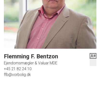
med alle nødvendige faciliteter.
Beliggende på en blind vej sikrer huset fredelige omgivelser
uden gennemkørende trafik – ideelt for børnefamilier eller
dem der blot søger ro efter en travl dag.
Ejendommen ligger i et velfungerende lokalsamfund med et
godt foreningsliv, hvilket giver rig mulighed for sociale
aktiviteter og fællesskab blandt naboerne.
Flemming F. Bentzon
Ejendomsmægler & Valuar MDE
+45 21 82 24 10
ffb@vorbolig.dk